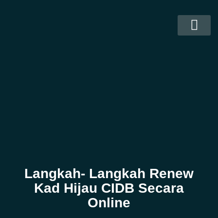
Kad Personel Binaan CIDB
Kontraktor CIDB
Soalan Lazim
Hubungi Kami
Langkah- Langkah Renew
Kad Hijau CIDB Secara
Online