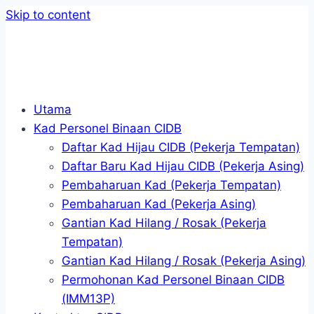
Skip to content
Utama
Kad Personel Binaan CIDB
Daftar Kad Hijau CIDB (Pekerja Tempatan)
Daftar Baru Kad Hijau CIDB (Pekerja Asing)
Pembaharuan Kad (Pekerja Tempatan)
Pembaharuan Kad (Pekerja Asing)
Gantian Kad Hilang / Rosak (Pekerja
Tempatan)
Gantian Kad Hilang / Rosak (Pekerja Asing)
Permohonan Kad Personel Binaan CIDB
(IMM13P)