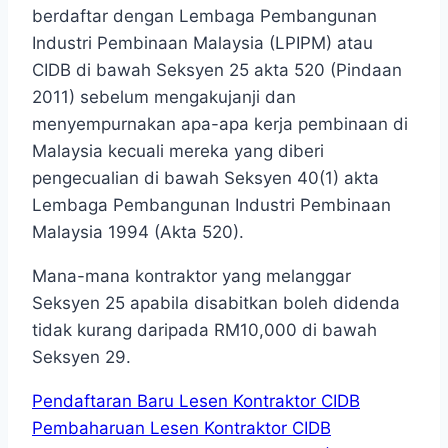
berdaftar dengan Lembaga Pembangunan
Industri Pembinaan Malaysia (LPIPM) atau
CIDB di bawah Seksyen 25 akta 520 (Pindaan
2011) sebelum mengakujanji dan
menyempurnakan apa-apa kerja pembinaan di
Malaysia kecuali mereka yang diberi
pengecualian di bawah Seksyen 40(1) akta
Lembaga Pembangunan Industri Pembinaan
Malaysia 1994 (Akta 520).
Mana-mana kontraktor yang melanggar
Seksyen 25 apabila disabitkan boleh didenda
tidak kurang daripada RM10,000 di bawah
Seksyen 29.
Pendaftaran Baru Lesen Kontraktor CIDB
Pembaharuan Lesen Kontraktor CIDB