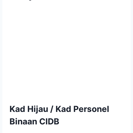
Kad Hijau / Kad Personel
Binaan CIDB