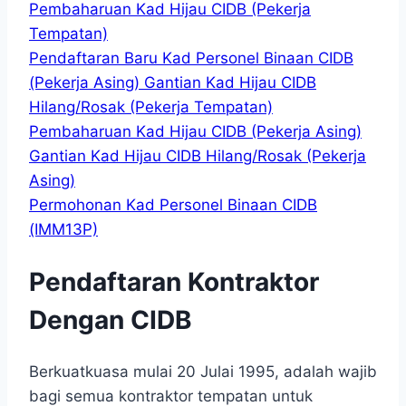
Pembaharuan Kad Hijau CIDB (Pekerja
Tempatan)
Pendaftaran Baru Kad Personel Binaan CIDB
(Pekerja Asing)
Gantian Kad Hijau CIDB
Hilang/Rosak (Pekerja Tempatan)
Pembaharuan Kad Hijau CIDB (Pekerja Asing)
Gantian Kad Hijau CIDB Hilang/Rosak (Pekerja
Asing)
Permohonan Kad Personel Binaan CIDB
(IMM13P)
Pendaftaran Kontraktor
Dengan CIDB
Berkuatkuasa mulai 20 Julai 1995, adalah wajib
bagi semua kontraktor tempatan untuk