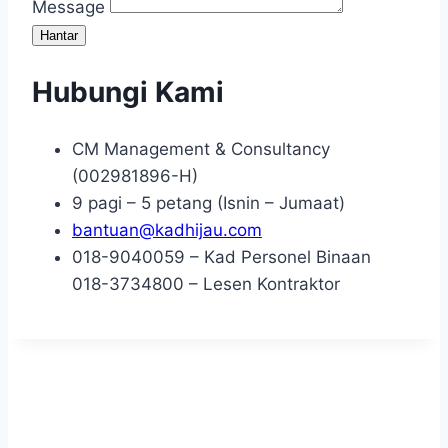
Message
Hantar
Hubungi Kami
CM Management & Consultancy
(002981896-H)
9 pagi – 5 petang (Isnin – Jumaat)
bantuan@kadhijau.com
018-9040059 – Kad Personel Binaan
018-3734800 – Lesen Kontraktor