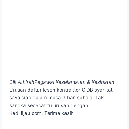
Cik Athirah
Pegawai Keselamatan & Kesihatan
Urusan daftar lesen kontraktor CIDB syarikat
saya siap dalam masa 3 hari sahaja. Tak
sangka secepat tu urusan dengan
KadHijau.com. Terima kasih