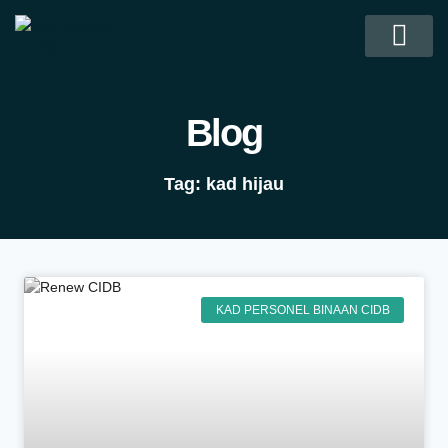
Kad Personel Binaan CIDB
Kontraktor CIDB
Soalan Lazim
Hubungi Kami
Blog
Tag: kad hijau
KAD PERSONEL BINAAN CIDB