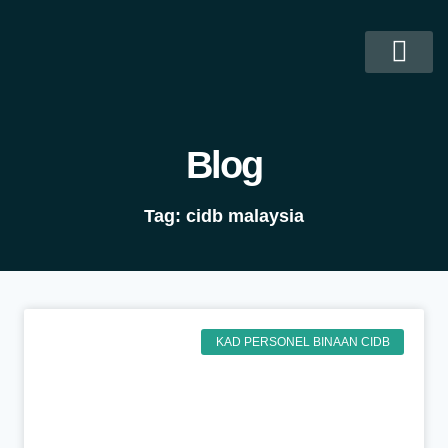
Kad Personel Binaan CIDB
Kontraktor CIDB
Soalan Lazim
Hubungi Kami
Blog
Tag: cidb malaysia
KAD PERSONEL BINAAN CIDB