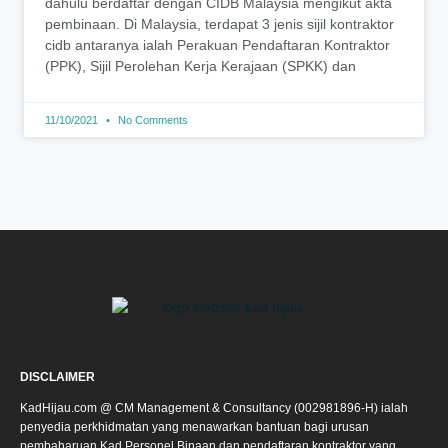
dahulu berdaftar dengan CIDB Malaysia mengikut akta
pembinaan. Di Malaysia, terdapat 3 jenis sijil kontraktor
cidb antaranya ialah Perakuan Pendaftaran Kontraktor
(PPK), Sijil Perolehan Kerja Kerajaan (SPKK) dan
11/10/2021
No Comments
DISCLAIMER
KadHijau.com @ CM Management & Consultancy (002981896-H) ialah
penyedia perkhidmatan yang menawarkan bantuan bagi urusan
pembaharuan Kad Personel Binaan dan pendaftaran kontraktor yang