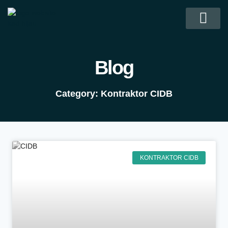
Kad Personel Binaan CIDB
Kontraktor CIDB
Soalan Lazim
Hubungi Kami
Blog
Category: Kontraktor CIDB
KONTRAKTOR CIDB